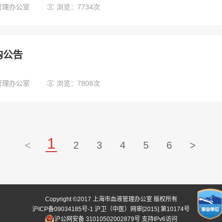

管理办公室
浏览：7734次
购公告

管理办公室
浏览：7808次
1
<
2
3
4
5
6
>
Copyright ©2017 上海市血液管理办公室 版权所有
沪ICP备09034185号-1
沪卫（中医）网审[2015] 第10174号
沪公网安备 31010502002879号
支持IPv6访问