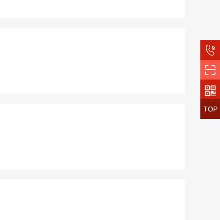



TOP