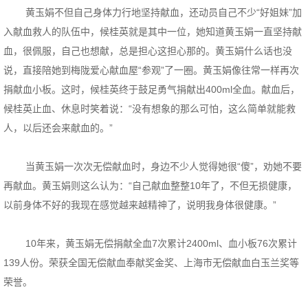
黄玉娟不但自己身体力行地坚持献血，还动员自己不少“好姐妹”加
入献血救人的队伍中，候桂英就是其中一位，她知道黄玉娟一直坚持献
血，很佩服，自己也想献，总是担心这担心那的。黄玉娟什么话也没
说，直接陪她到梅陇爱心献血屋“参观”了一圈。黄玉娟像往常一样再次
捐献血小板。这时，候桂英终于鼓足勇气捐献出400ml全血。献血后，
候桂英止血、休息时笑着说：“没有想象的那么可怕，这么简单就能救
人，以后还会来献血的。”
当黄玉娟一次次无偿献血时，身边不少人觉得她很“傻”，劝她不要
再献血。黄玉娟则这么认为：“自己献血整整10年了，不但无损健康，
以前身体不好的我现在感觉越来越精神了，说明我身体很健康。”
10年来，黄玉娟无偿捐献全血7次累计2400ml、血小板76次累计
139人份。荣获全国无偿献血奉献奖金奖、上海市无偿献血白玉兰奖等
荣誉。