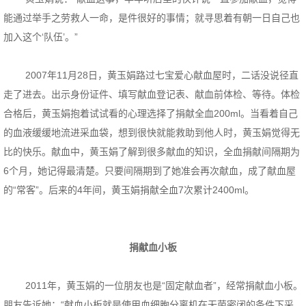
能通过举手之劳救人一命，是件很好的事情；就寻思着有朝一日自己也
加入这个‘队伍’。”
2007年11月28日，黄玉娟路过七宝爱心献血屋时，二话没说径直
走了进去。出示身份证件、填写献血登记表、献血前体检、等待。体检
合格后，黄玉娟抱着试试看的心理选择了捐献全血200ml。当看着自己
的血液缓缓地流进采血袋，想到很快就能救助到他人时，黄玉娟觉得无
比的快乐。献血中，黄玉娟了解到很多献血的知识，全血捐献间隔期为
6个月，她记得最清楚。只要间隔期到了她准会再次献血，成了献血屋
的“常客”。后来的4年间，黄玉娟捐献全血7次累计2400ml。
捐献血小板
2011年，黄玉娟的一位朋友也是“固定献血者”，经常捐献血小板。
朋友告诉她：“献血小板就是使用血细胞分离机在无菌密闭的条件下采