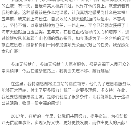
的血液！有一天，当我与某人擦肩而过，也许在他的身上，就流淌着有
我的血液。这种感觉该是多么地温暖，让我真切地感受到什么是幸福！
五年前，我来到上海松江，自发地加入到无偿献血的队伍中，不忘初
心，坚持不懈，以奉献精神为己任，一路走来，至今已经两次获得了上
海市无偿献血白玉兰奖。五年来，在松江血站领导的关心和培养下，通
过徐银权队长和郭广山老师的悉心指导，如今我成为了一名合格的无偿
献血志愿者，能够和你们一同参加这项光荣而又艰巨的任务，我深感荣
幸和自豪！
参加无偿献血，参加无偿献血志愿者服务，都是造福于人民群众的
崇高精神！今后在这条道路上，我将会矢志不移、越行越远！
在这里，我特别感谢松江血站的诸位领导，他们为了志愿者服务队
能够正常运转，付出了更多精力！我们一定要多理解、多支持！在此，
我还要感谢志愿者朋友，是你们创造了很多条件，让我能够投身于这项
公益活动，收货一份幸福的感觉！
2017年，在新的一年里，让我们共同努力、携手奋进，为推动松
江无偿献血事业，实现又好又快、更好更快发展，而作出更大的贡献！